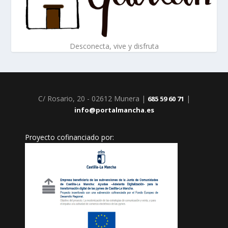
Desconecta, vive y disfruta
C/ Rosario, 20 - 02612 Munera |
|
685 59 60 71
info@portalmancha.es
Proyecto cofinanciado por: