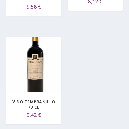
8,12
€
9,58
€
VINO TEMPRANILLO
73 CL
9,42
€