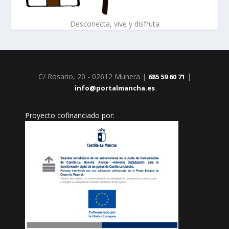
Desconecta, vive y disfruta
C/ Rosario, 20 - 02612 Munera |
|
685 59 60 71
info@portalmancha.es
Proyecto cofinanciado por: