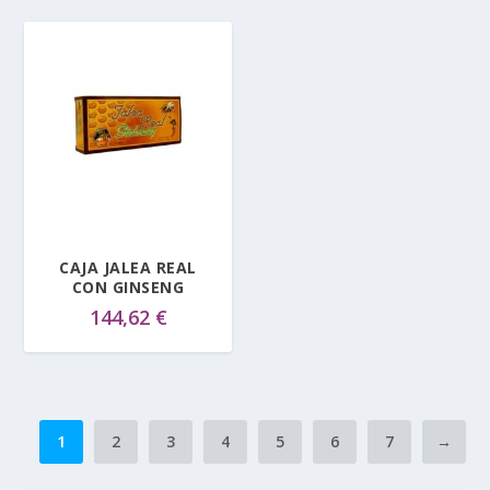
CAJA JALEA REAL
CON GINSENG
144,62
€
1
2
3
4
5
6
7
→