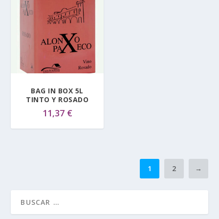
BAG IN BOX 5L
TINTO Y ROSADO
11,37
€
1
2
→