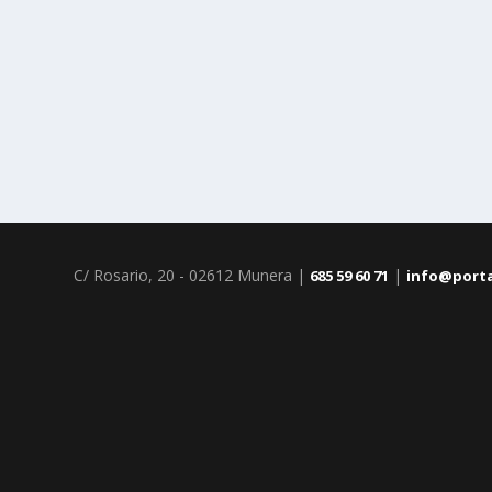
C/ Rosario, 20 - 02612 Munera |
|
685 59 60 71
info@port