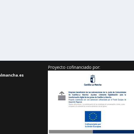
Proyecto cofinanciado por:
almancha.es