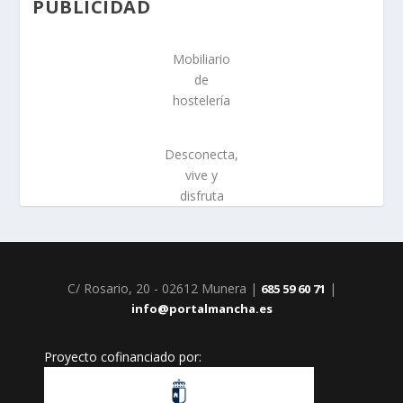
PUBLICIDAD
Mobiliario
de
hostelería
Desconecta,
vive y
disfruta
C/ Rosario, 20 - 02612 Munera |
|
685 59 60 71
info@portalmancha.es
Proyecto cofinanciado por: