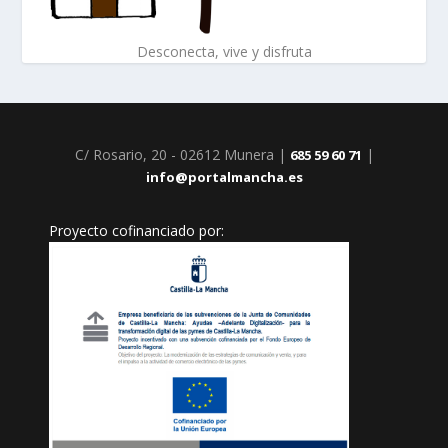
Desconecta, vive y disfruta
C/ Rosario, 20 - 02612 Munera |
|
685 59 60 71
info@portalmancha.es
Proyecto cofinanciado por: