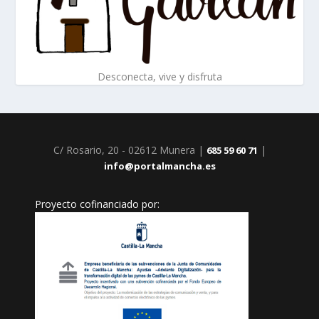
Desconecta, vive y disfruta
C/ Rosario, 20 - 02612 Munera |
|
685 59 60 71
info@portalmancha.es
Proyecto cofinanciado por: