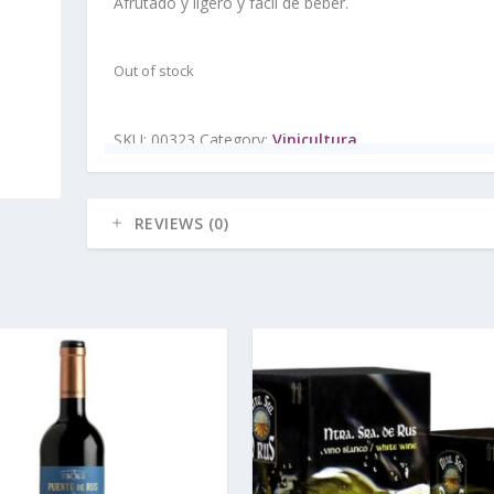
Afrutado y ligero y fácil de beber.
Out of stock
SKU:
00323
Category:
Vinicultura
REVIEWS (0)