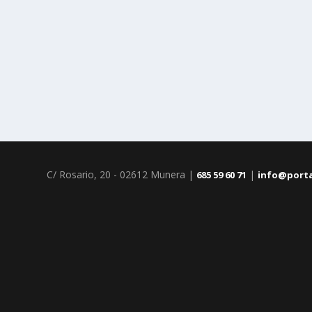
C/ Rosario, 20 - 02612 Munera |
|
685 59 60 71
info@port