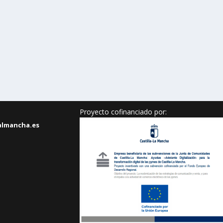
Proyecto cofinanciado por:
almancha.es