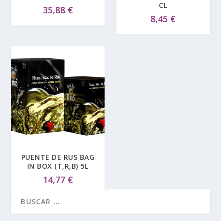
CL
35,88
€
8,45
€
PUENTE DE RUS BAG
IN BOX (T,R,B) 5L
14,77
€