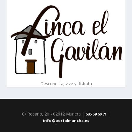
Desconecta, vive y disfruta
C/ Rosario, 20 - 02612 Munera |
|
685 59 60 71
info@portalmancha.es