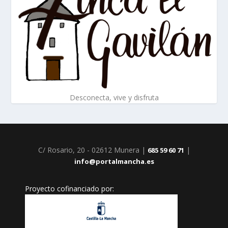
Desconecta, vive y disfruta
C/ Rosario, 20 - 02612 Munera |
|
685 59 60 71
info@portalmancha.es
Proyecto cofinanciado por: